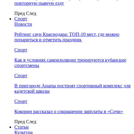
повторную пьяную езду
Пред
След
Спорт
Новости
Рейтинг саун Краснодара: ТОП-10 мест, где можно
попариться и отметить праздник
Спорт
Как в условиях самоизоляции тренируются кубанские
спортсмены
Спорт
В пригороде Анапы построят спортивный комплекс для
кадетской школы
Спорт
Кокорин рассказал о сокращении зарплаты в «Сочи»
Пред
След
Статьи
Культура