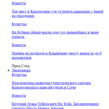
Новости
Топ мест в Краснодаре: где устроить шашлыки с баней
на праздники
Культура
На Кубани обнаружили одну из древнейших в мире
синагог
Новости
Пробка на подъезде к Крымскому мосту выросла до 9
километров
Пред
След
Экономика
Культура
Перспективы развития туристического сектора
Краснодарского края обсудили в Сочи
Новости
Крупная Атака Volkswagen На Tesla. Запланировано
открыть Шесть Новых Заводов