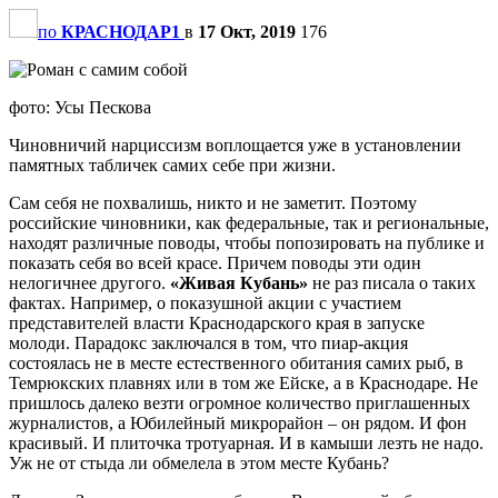
по
КРАСНОДАР1
в
17 Окт, 2019
176
фото: Усы Пескова
Чиновничий нарциссизм воплощается уже в установлении
памятных табличек самих себе при жизни.
Сам себя не похвалишь, никто и не заметит. Поэтому
российские чиновники, как федеральные, так и региональные,
находят различные поводы, чтобы попозировать на публике и
показать себя во всей красе. Причем поводы эти один
нелогичнее другого.
«Живая Кубань»
не раз писала о таких
фактах. Например, о показушной акции с участием
представителей власти Краснодарского края в запуске
молоди. Парадокс заключался в том, что пиар-акция
состоялась не в месте естественного обитания самих рыб, в
Темрюкских плавнях или в том же Ейске, а в Краснодаре. Не
пришлось далеко везти огромное количество приглашенных
журналистов, а Юбилейный микрорайон – он рядом. И фон
красивый. И плиточка тротуарная. И в камыши лезть не надо.
Уж не от стыда ли обмелела в этом месте Кубань?