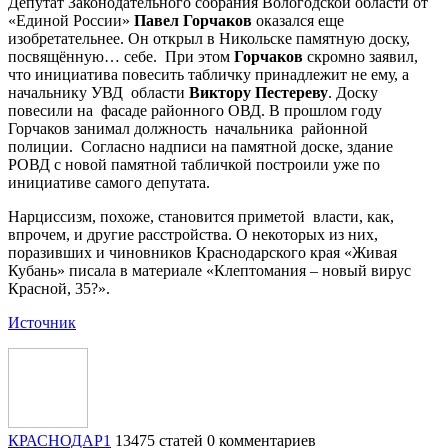
Депутат Законодательного собрания Вологодской области от
«Единой России»
Павел Горчаков
оказался еще
изобретательнее. Он открыл в Никольске памятную доску,
посвящённую… себе. При этом
Горчаков
скромно заявил,
что инициатива повесить табличку принадлежит не ему, а
начальнику УВД области
Виктору Пестереву
. Доску
повесили на фасаде районного ОВД. В прошлом году
Горчаков занимал должность начальника районной
полиции. Согласно надписи на памятной доске, здание
РОВД с новой памятной табличкой построили уже по
инициативе самого депутата.
Нарциссизм, похоже, становится приметой власти, как,
впрочем, и другие расстройства. О некоторых из них,
поразивших и чиновников Краснодарского края «Живая
Кубань» писала в материале «Клептомания – новый вирус
Красной, 35?».
Источник
КРАСНОДАР1
13475 статей
0 комментариев