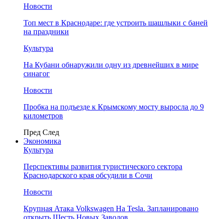
Новости
Топ мест в Краснодаре: где устроить шашлыки с баней
на праздники
Культура
На Кубани обнаружили одну из древнейших в мире
синагог
Новости
Пробка на подъезде к Крымскому мосту выросла до 9
километров
Пред
След
Экономика
Культура
Перспективы развития туристического сектора
Краснодарского края обсудили в Сочи
Новости
Крупная Атака Volkswagen На Tesla. Запланировано
открыть Шесть Новых Заводов