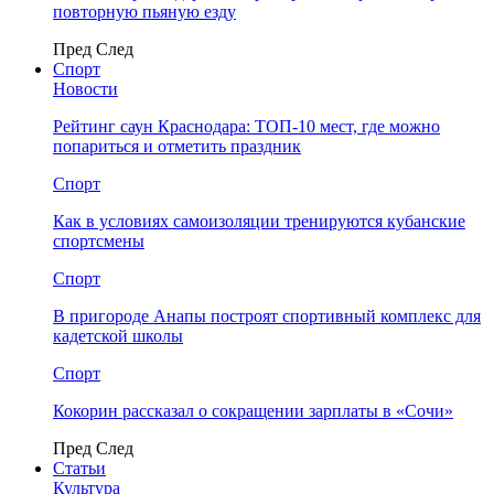
повторную пьяную езду
Пред
След
Спорт
Новости
Рейтинг саун Краснодара: ТОП-10 мест, где можно
попариться и отметить праздник
Спорт
Как в условиях самоизоляции тренируются кубанские
спортсмены
Спорт
В пригороде Анапы построят спортивный комплекс для
кадетской школы
Спорт
Кокорин рассказал о сокращении зарплаты в «Сочи»
Пред
След
Статьи
Культура