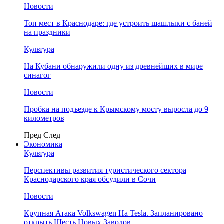
Новости
Топ мест в Краснодаре: где устроить шашлыки с баней
на праздники
Культура
На Кубани обнаружили одну из древнейших в мире
синагог
Новости
Пробка на подъезде к Крымскому мосту выросла до 9
километров
Пред
След
Экономика
Культура
Перспективы развития туристического сектора
Краснодарского края обсудили в Сочи
Новости
Крупная Атака Volkswagen На Tesla. Запланировано
открыть Шесть Новых Заводов