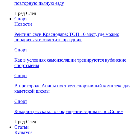
повторную пьяную езду
Пред
След
Спорт
Новости
Рейтинг саун Краснодара: ТОП-10 мест, где можно
попариться и отметить праздник
Спорт
Как в условиях самоизоляции тренируются кубанские
спортсмены
Спорт
В пригороде Анапы построят спортивный комплекс для
кадетской школы
Спорт
Кокорин рассказал о сокращении зарплаты в «Сочи»
Пред
След
Статьи
Культура