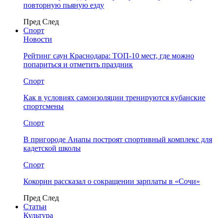
повторную пьяную езду
Пред
След
Спорт
Новости
Рейтинг саун Краснодара: ТОП-10 мест, где можно
попариться и отметить праздник
Спорт
Как в условиях самоизоляции тренируются кубанские
спортсмены
Спорт
В пригороде Анапы построят спортивный комплекс для
кадетской школы
Спорт
Кокорин рассказал о сокращении зарплаты в «Сочи»
Пред
След
Статьи
Культура