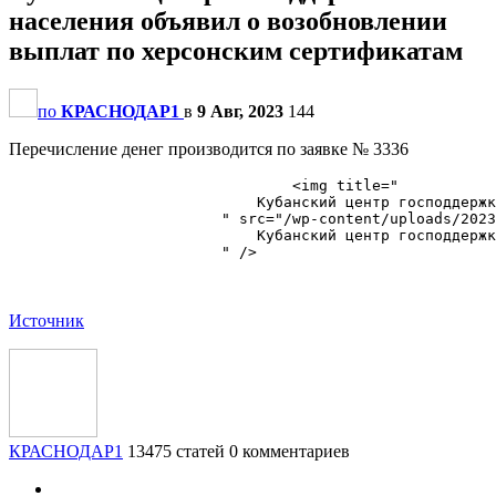
населения объявил о возобновлении
выплат по херсонским сертификатам
по
КРАСНОДАР1
в
9 Авг, 2023
144
Перечисление денег производится по заявке № 3336
                                <img title="

                            ​Кубанский центр господдерж
                        " src="/wp-content/uploads/2023
                            ​Кубанский центр господдерж
                        " />

Источник
КРАСНОДАР1
13475 статей
0 комментариев