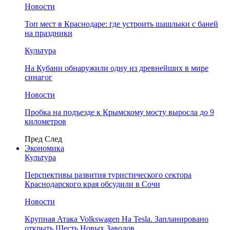
Новости
Топ мест в Краснодаре: где устроить шашлыки с баней
на праздники
Культура
На Кубани обнаружили одну из древнейших в мире
синагог
Новости
Пробка на подъезде к Крымскому мосту выросла до 9
километров
Пред
След
Экономика
Культура
Перспективы развития туристического сектора
Краснодарского края обсудили в Сочи
Новости
Крупная Атака Volkswagen На Tesla. Запланировано
открыть Шесть Новых Заводов