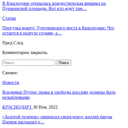
В Краснодаре открылась рождественская ярмарка на
Пушкинской площади. Вот кто ждет там…
Статьи
Прогулка вокруг Тургеневского моста в Краснодаре. Что
остается в разрухе годами, а…
Пред
След
Комментарии закрыты.
Свежее:
Новости
Владимир Путин: права и свободы россиян должны быть
незыблемыми
КРАСНОДАР1
30 Ноя, 2022
«Золотой теленок» приносил сверхдоход: киллер банды
Цапков рассказал о…