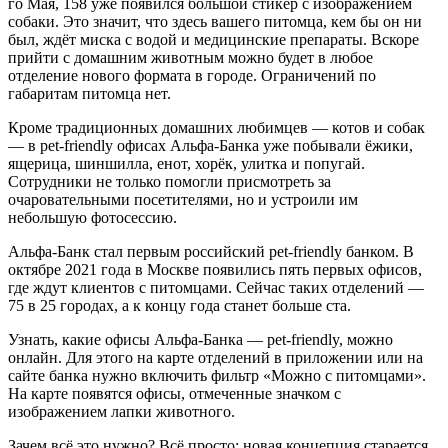
го Мая, 158 уже появился большой стикер с изображением
собаки. Это значит, что здесь вашего питомца, кем бы он ни
был, ждёт миска с водой и медицинские препараты. Вскоре
прийти с домашним животным можно будет в любое
отделение нового формата в городе. Ограничений по
габаритам питомца нет.
Кроме традиционных домашних любимцев — котов и собак
— в pet-friendly офисах Альфа-Банка уже побывали ёжики,
ящерица, шиншилла, енот, хорёк, улитка и попугай.
Сотрудники не только помогли присмотреть за
очаровательными посетителями, но и устроили им
небольшую фотосессию.
Альфа-Банк стал первым российский pet-friendly банком. В
октябре 2021 года в Москве появились пять первых офисов,
где ждут клиентов с питомцами. Сейчас таких отделений —
75 в 25 городах, а к концу года станет больше ста.
Узнать, какие офисы Альфа-Банка — pet-friendly, можно
онлайн. Для этого на карте отделений в приложении или на
сайте банка нужно включить фильтр «Можно с питомцами».
На карте появятся офисы, отмеченные значком с
изображением лапки животного.
Зачем всё это нужно? Всё просто: новая концепция старается