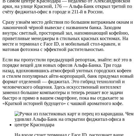
В самом центре Краснодара — недалеко от Александровской
арки, на улице Красной, 176 — Альфа-Банк открыл третий по
счёту фиджитал-офис в городе и 211-й в России.
Сразу узнаём место действия по большим витражным окнам и
лаконичной чёрной вывеске с названием банка. Заходим
внутрь: светлый, просторный зал, напоминающий кофейню,
приветливые менеджеры в стильных красных костюмах. На
месте и терминал с Face ID, и мобильный стол-кракен, и
матовая фотозона с эффектной растительностью.
Если вы пропустили предыдущий репортаж, знайте: всё это в
порядке вещей для новых офисов Альфа-Банка. Три года
назад, вдохновившись атмосферой уютных городских кофеен
и стилем популярных айти-корпораций, банк придумал новый
формат отделений — фиджитал. Это гибрид технологий и
человеческого общения. Здесь искусственный интеллект
заменил большие компьютеры и теперь решает все задачи
быстро и прямо в вашем смартфоне, пока вы отдыхаете за
«Краткой историей будущего» с чашкой ароматного кофе.
На входе стоит терминал с Face ID. распознает ваше