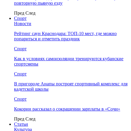
повторную пьяную езду
Пред
След
Спорт
Новости
Рейтинг саун Краснодара: ТОП-10 мест, где можно
попариться и отметить праздник
Спорт
Как в условиях самоизоляции тренируются кубанские
спортсмены
Спорт
В пригороде Анапы построят спортивный комплекс для
кадетской школы
Спорт
Кокорин рассказал о сокращении зарплаты в «Сочи»
Пред
След
Статьи
Культура