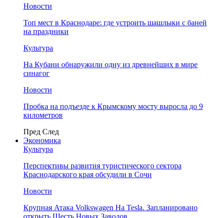
Новости
Топ мест в Краснодаре: где устроить шашлыки с баней
на праздники
Культура
На Кубани обнаружили одну из древнейших в мире
синагог
Новости
Пробка на подъезде к Крымскому мосту выросла до 9
километров
Пред
След
Экономика
Культура
Перспективы развития туристического сектора
Краснодарского края обсудили в Сочи
Новости
Крупная Атака Volkswagen На Tesla. Запланировано
открыть Шесть Новых Заводов