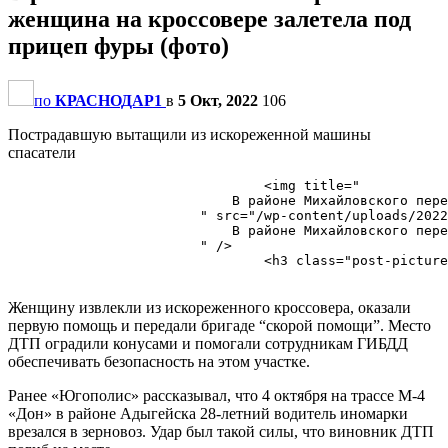
женщина на кроссовере залетела под
прицеп фуры (фото)
по
КРАСНОДАР1
в
5 Окт, 2022
106
Пострадавшую вытащили из искореженной машины
спасатели
                                <img title="

                            ​В районе Михайловского пер
                        " src="/wp-content/uploads/2022
                            ​В районе Михайловского пер
                        " />

                                <h3 class="post-picture
Женщину извлекли из искореженного кроссовера, оказали
первую помощь и передали бригаде “скорой помощи”. Место
ДТП оградили конусами и помогали сотрудникам ГИБДД
обеспечивать безопасность на этом участке.
Ранее «Югополис» рассказывал, что 4 октября на трассе М-4
«Дон» в районе Адыгейска 28-летний водитель иномарки
врезался в зерновоз. Удар был такой силы, что виновник ДТП