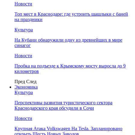
Новости
Топ мест в Краснодаре: где устроить шашлыки с баней
на праздники
Культура
На Кубани обнаружили одну из древнейших в мире
синагог
Новости
Пробка на подъезде к Крымскому мосту выросла до 9
километров
Пред
След
Экономика
Культура
Перспективы развития туристического сектора
Краснодарского края обсудили в Сочи
Новости
Крупная Атака Volkswagen На Tesla. Запланировано
открыть Шесть Новых Заводов