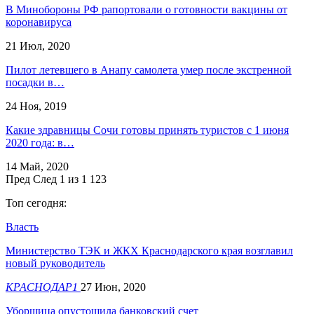
В Минобороны РФ рапортовали о готовности вакцины от
коронавируса
21 Июл, 2020
Пилот летевшего в Анапу самолета умер после экстренной
посадки в…
24 Ноя, 2019
Какие здравницы Сочи готовы принять туристов с 1 июня
2020 года: в…
14 Май, 2020
Пред
След
1 из 1 123
Топ сегодня:
Власть
Министерство ТЭК и ЖКХ Краснодарского края возглавил
новый руководитель
КРАСНОДАР1
27 Июн, 2020
Уборщица опустошила банковский счет