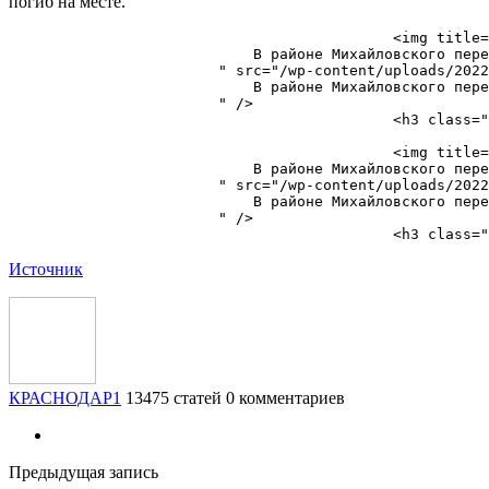
погиб на месте.
                                            <img title=
                            ​В районе Михайловского пер
                        " src="/wp-content/uploads/2022
                            ​В районе Михайловского пер
                        " />

                                            <h3 class="
                                            <img title=
                            ​В районе Михайловского пер
                        " src="/wp-content/uploads/2022
                            ​В районе Михайловского пер
                        " />

Источник
КРАСНОДАР1
13475 статей
0 комментариев
Предыдущая запись