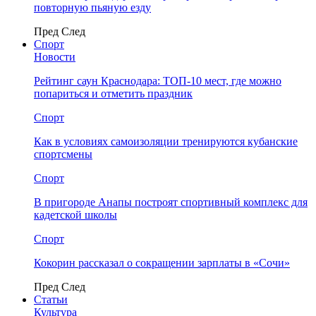
повторную пьяную езду
Пред
След
Спорт
Новости
Рейтинг саун Краснодара: ТОП-10 мест, где можно
попариться и отметить праздник
Спорт
Как в условиях самоизоляции тренируются кубанские
спортсмены
Спорт
В пригороде Анапы построят спортивный комплекс для
кадетской школы
Спорт
Кокорин рассказал о сокращении зарплаты в «Сочи»
Пред
След
Статьи
Культура