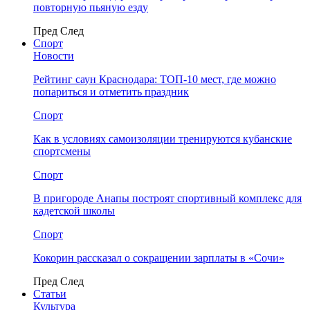
повторную пьяную езду
Пред
След
Спорт
Новости
Рейтинг саун Краснодара: ТОП-10 мест, где можно
попариться и отметить праздник
Спорт
Как в условиях самоизоляции тренируются кубанские
спортсмены
Спорт
В пригороде Анапы построят спортивный комплекс для
кадетской школы
Спорт
Кокорин рассказал о сокращении зарплаты в «Сочи»
Пред
След
Статьи
Культура