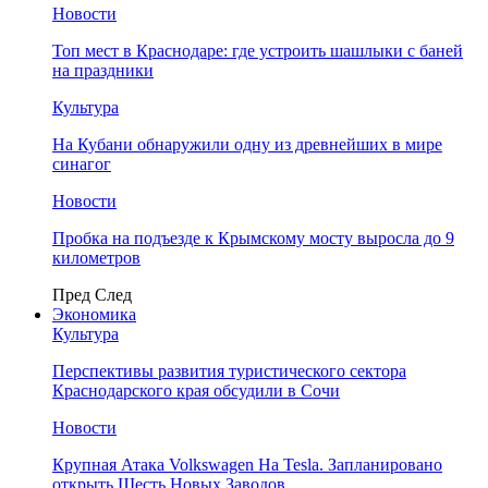
Новости
Топ мест в Краснодаре: где устроить шашлыки с баней
на праздники
Культура
На Кубани обнаружили одну из древнейших в мире
синагог
Новости
Пробка на подъезде к Крымскому мосту выросла до 9
километров
Пред
След
Экономика
Культура
Перспективы развития туристического сектора
Краснодарского края обсудили в Сочи
Новости
Крупная Атака Volkswagen На Tesla. Запланировано
открыть Шесть Новых Заводов