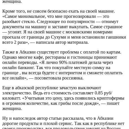
женщина.
Кроме того, не совсем безопасно ехать на своей машине.
«Самое минимальное, что мне прогнозировали — это
разобьют стекло. Следующее по популярности — отнимут
документы на машину и заставят выкупать. Самое страшное
— угонят. Я на своей машине с московскими номерами
проехала от границы до Сухуми и меня остановили гаишники
всего 2 раза», — написала автор материала.
Также в Абхазии существует проблема с оплатой по картам.
Однако многие кафе, рестораны и гостиницы принимают
онлайн переводы. «Я лично 90% платежей делала через
онлайн банкинг. Так что покупайте местную симку на
границе , вы всегда будете с интернетом и сможете оплатить
все онлайн», — посоветовала россиянка.
Еще в абхазской республике зачастую выключают
электричество. Ведь его стоимость составляет 0.85 руб/
киловатт. «Учитывая это цену, здесь появились криптофермы
в огромном количестве, как грибы после дождя», — пишет
женщина.
Ну и напоследок автор статьи рассказала, что в Абхазии
дорогие продукты и плохой сервис. Так как в республике нет
своего производства, все продовольствие завозят из России.