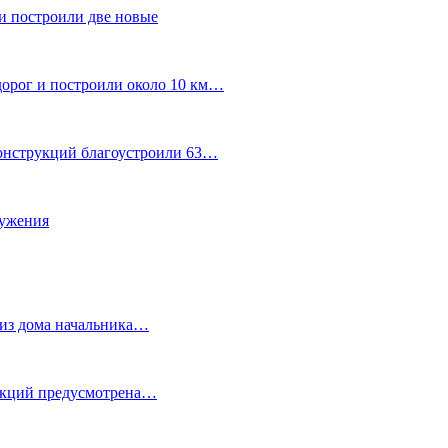
и построили две новые
дорог и построили около 10 км…
конструкций благоустроили 63…
лужения
о из дома начальника…
 акций предусмотрена…