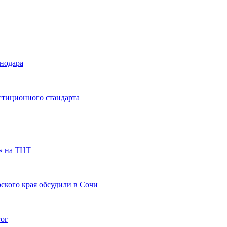
снодара
стиционного стандарта
» на ТНТ
ского края обсудили в Сочи
гог