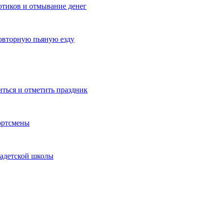
котиков и отмывание денег
овторную пьяную езду
иться и отметить праздник
ортсмены
кадетской школы