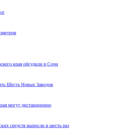
гог
лометров
ского края обсудили в Сочи
рыть Шесть Новых Заводов
рая могут дистанционно
ких средств выросли в шесть раз