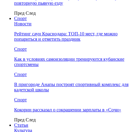
повторную пьяную езду
Пред
След
Спорт
Новости
Рейтинг саун Краснодара: ТОП-10 мест, где можно
попариться и отметить праздник
Спорт
Как в условиях самоизоляции тренируются кубанские
спортсмены
Спорт
В пригороде Анапы построят спортивный комплекс для
кадетской школы
Спорт
Кокорин рассказал о сокращении зарплаты в «Сочи»
Пред
След
Статьи
Культура