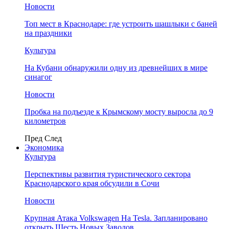
Новости
Топ мест в Краснодаре: где устроить шашлыки с баней
на праздники
Культура
На Кубани обнаружили одну из древнейших в мире
синагог
Новости
Пробка на подъезде к Крымскому мосту выросла до 9
километров
Пред
След
Экономика
Культура
Перспективы развития туристического сектора
Краснодарского края обсудили в Сочи
Новости
Крупная Атака Volkswagen На Tesla. Запланировано
открыть Шесть Новых Заводов